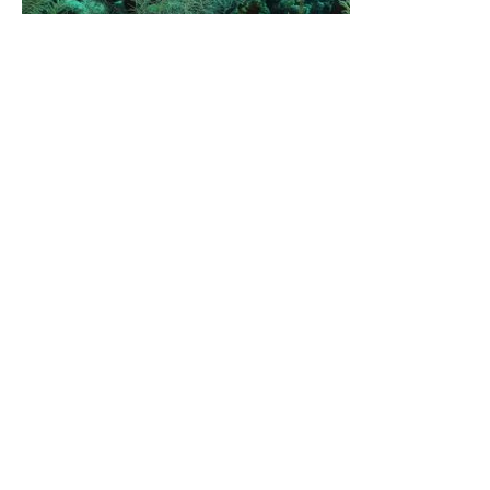
Pointe Carangue
Accessible dès le Niveau 1 ou Open Water, ce site offre un
plateau corallien aux couleurs éclatantes, entre gorgones et
éponges. À une profondeur variant de 12 à 40 mètres, vous
croiserez mérous, poissons coffres, poissons trompettes et
tortues, évoluant entre les reliefs sous-marins d’un tombant
impressionnant.