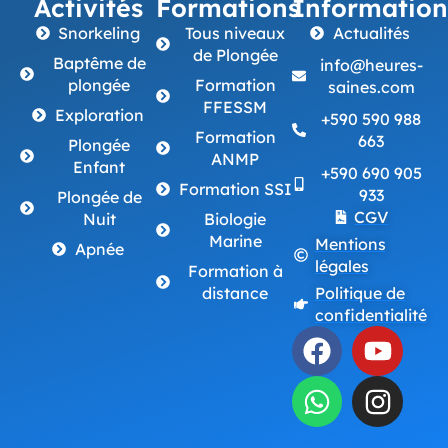
Activités
Formations
Information
Snorkeling
Tous niveaux
Actualités
de Plongée
Baptême de
info@heures-
plongée
Formation
saines.com
FFESSM
Exploration
+590 590 988
Formation
663
Plongée
ANMP
Enfant
+590 690 905
Formation SSI
933
Plongée de
CGV
Nuit
Biologie
Marine
Mentions
Apnée
légales
Formation à
distance
Politique de
confidentialité