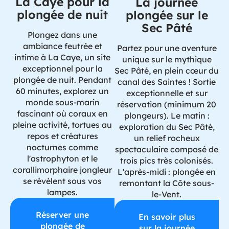
La Caye pour la
La journée
plongée de nuit
plongée sur le
Sec Pâté
Plongez dans une
ambiance feutrée et
Partez pour une aventure
intime à La Caye, un site
unique sur le mythique
exceptionnel pour la
Sec Pâté, en plein cœur du
plongée de nuit. Pendant
canal des Saintes ! Sortie
60 minutes, explorez un
exceptionnelle et sur
monde sous-marin
réservation (minimum 20
fascinant où coraux en
plongeurs). Le matin :
pleine activité, tortues au
exploration du Sec Pâté,
repos et créatures
un relief rocheux
nocturnes comme
spectaculaire composé de
l'astrophyton et le
trois pics très colonisés.
corallimorphaire jongleur
L'après-midi : plongée en
se révèlent sous vos
remontant la Côte sous-
lampes.
le-Vent.
Réserver une
En savoir plus
plongée de
sur la journée