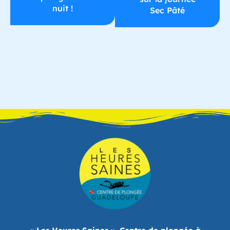
nuit !
Sec Pâté