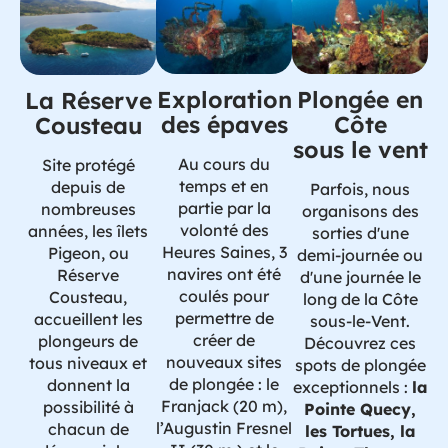
Exploration
Plongée en
La Réserve
des épaves
Côte
Cousteau
sous le vent
Au cours du
Site protégé
temps et en
depuis de
Parfois, nous
partie par la
nombreuses
organisons des
volonté des
années, les îlets
sorties d'une
Heures Saines, 3
Pigeon, ou
demi-journée ou
navires ont été
Réserve
d'une journée le
coulés pour
Cousteau,
long de la Côte
permettre de
accueillent les
sous-le-Vent.
créer de
plongeurs de
Découvrez ces
nouveaux sites
tous niveaux et
spots de plongée
de plongée : le
donnent la
exceptionnels :
la
Franjack (20 m),
possibilité à
Pointe Quecy,
l’Augustin Fresnel
chacun de
les Tortues, la