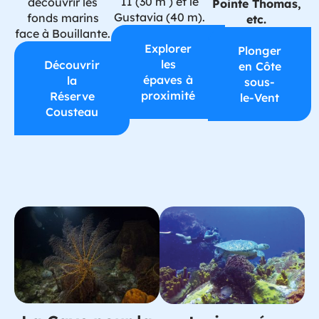
II (30 m ) et le
découvrir les
Pointe Thomas,
Gustavia (40 m).
fonds marins
etc.
face à Bouillante.
Explorer
Plonger
les
Découvrir
en Côte
épaves à
la
sous-
proximité
Réserve
le-Vent
Cousteau