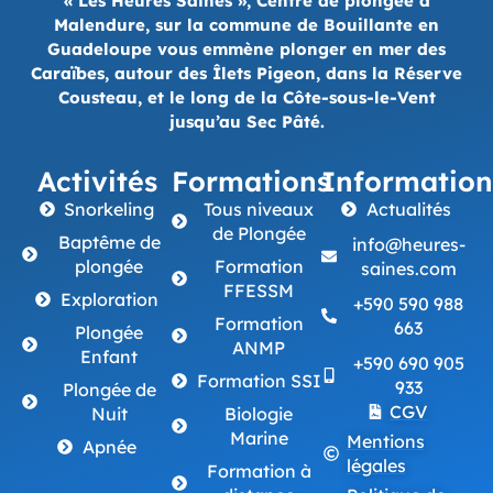
« Les Heures Saines », Centre de plongée à
Malendure, sur la commune de Bouillante en
Guadeloupe vous emmène plonger en mer des
Caraïbes, autour des Îlets Pigeon, dans la Réserve
Cousteau, et le long de la Côte-sous-le-Vent
jusqu’au Sec Pâté.
Activités
Formations
Information
Snorkeling
Tous niveaux
Actualités
de Plongée
Baptême de
info@heures-
plongée
Formation
saines.com
FFESSM
Exploration
+590 590 988
Formation
663
Plongée
ANMP
Enfant
+590 690 905
Formation SSI
933
Plongée de
CGV
Nuit
Biologie
Marine
Mentions
Apnée
légales
Formation à